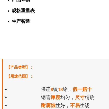
规格重量表
生产智造
【产品类型】：
【用途范围】：
保证
8
镍
18
铬，
假一赔十
钢管
厚度
均匀，
尺寸
精确
耐腐蚀
性好，
不易
生锈